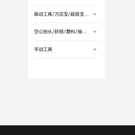
振动工具/万应宝/超级宝/
多用途割胶机
空心钻头/砂纸/磨料/抽芯
铆钉/铆螺母
手动工具