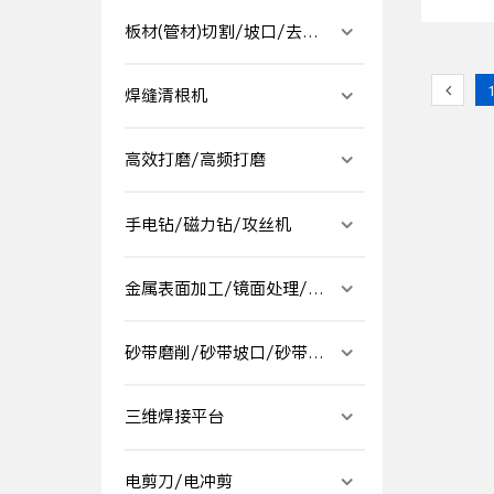
板材(管材)切割/坡口/去毛
刺
焊缝清根机
高效打磨/高频打磨
手电钻/磁力钻/攻丝机
金属表面加工/镜面处理/拉
丝处理
砂带磨削/砂带坡口/砂带成
型
三维焊接平台
电剪刀/电冲剪