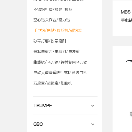
不锈钢打磨/抛光-拉丝
MBS 
空心钻头作业/磁力钻
手电钻
手电钻/角钻/攻丝机/磁钻架
砂带打磨/砂带磨削
带状电剪刀/电剪刀/电冲剪
曲线锯/马刀锯/管材专用马刀锯
电动大型管道爬行式切割坡口机
万应宝/超级宝/割胶机
TRUMPF
GBC